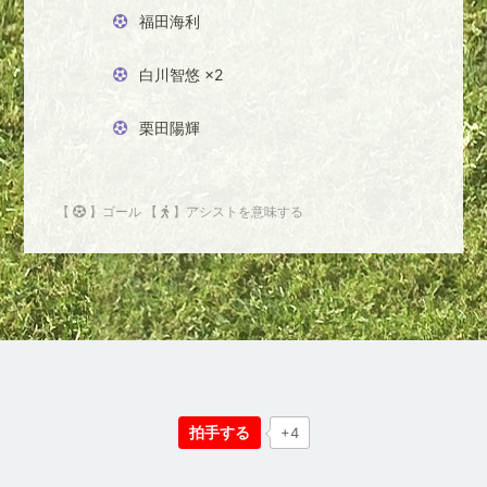
福田海利
白川智悠 ×2
栗田陽輝
【
】ゴール 【
】アシストを意味する
拍手する
+4