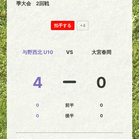
季大会 2回戦
拍手する
+4
与野西北 U10
VS
大宮春岡
4
0
0
前半
0
0
後半
0