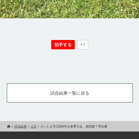
拍手する
+1
試合結果一覧に戻る
>
試合結果
>
U12
>
さいたま市北部6年生春季大会 敢闘賞Ｔ準決勝