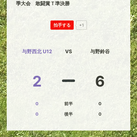
季大会 敢闘賞Ｔ準決勝
拍手する
+1
与野西北 U12
VS
与野鈴谷
2
6
0
前半
0
0
後半
0