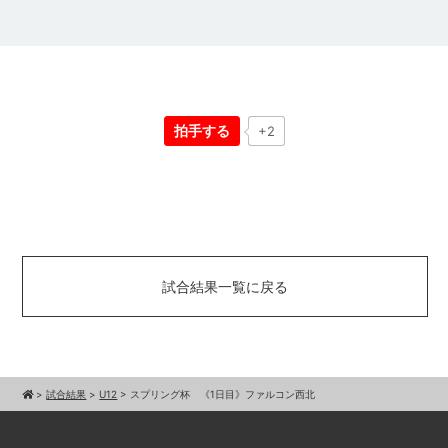
拍手する
+2
試合結果一覧に戻る
>
試合結果
>
U12
>
スプリング杯 《1日目》ファルコン西北