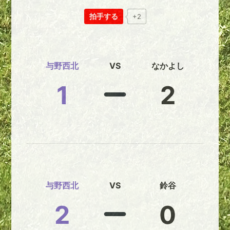
拍手する
+2
与野西北
VS
なかよし
1
2
与野西北
VS
鈴谷
2
0