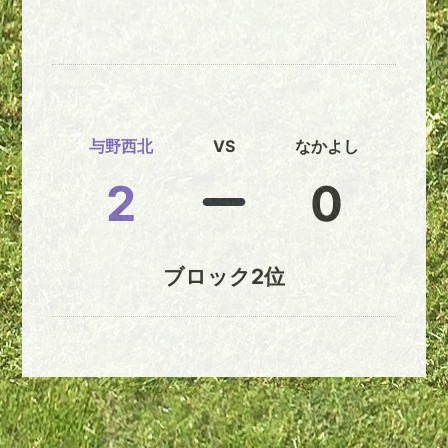
与野西北
VS
なかよし
2
0
ブロック2位