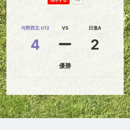
+4
与野西北 U12
VS
日進A
4
2
優勝