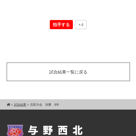
拍手する
+4
試合結果一覧に戻る
>
試合結果
>
北部大会 決勝 6年