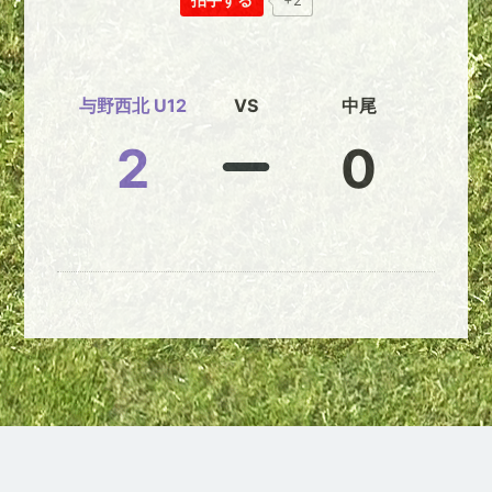
+2
与野西北 U12
VS
中尾
2
0