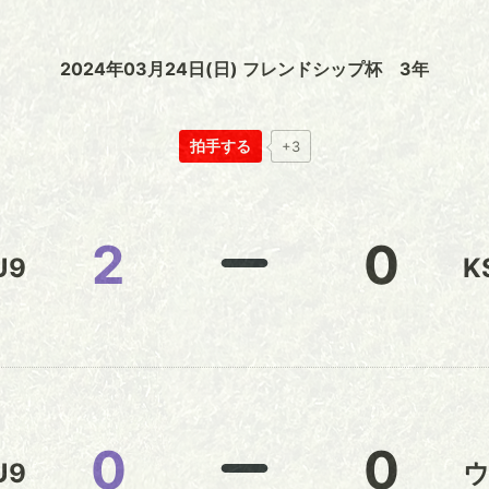
2024年03月24日(日) フレンドシップ杯 3年
拍手する
+3
2
0
U9
K
0
0
U9