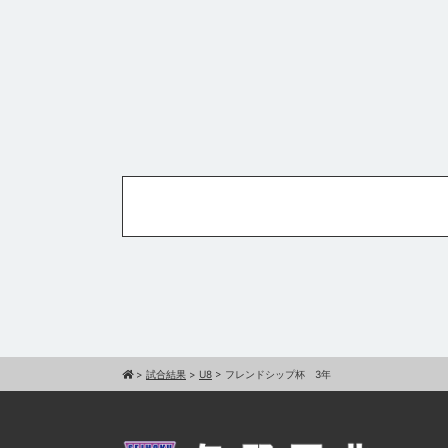
>
試合結果
>
U8
>
フレンドシップ杯 3年