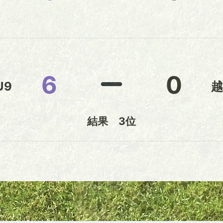
6
0
U9
越
結果 3位