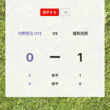
拍手する
+2
与野西北 U12
VS
浦和別所
0
1
0
前半
1
0
後半
0