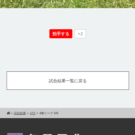
拍手する
+2
試合結果一覧に戻る
>
試合結果
>
U12
>
4種リーグ 6年