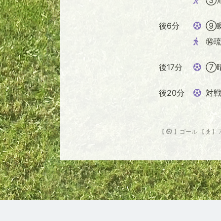
後6分
⑨
⑭
後17分
⑦
後20分
対戦
【
】ゴール 【
】