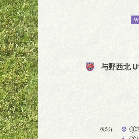
W
与野西北 U
後5分
⑧
③