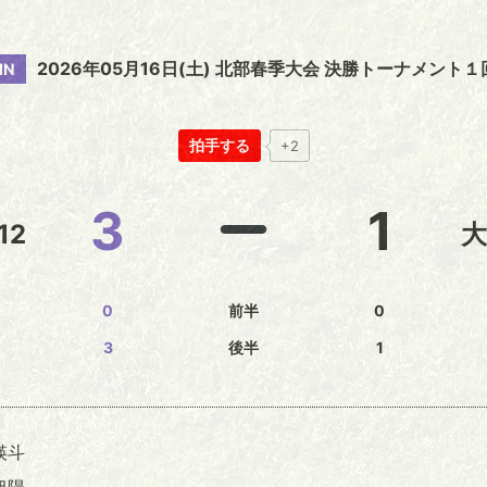
2026年05月16日(土) 北部春季大会 決勝トーナメント１
IN
拍手する
+2
3
1
12
大
0
前半
0
3
後半
1
瑛斗
旭陽