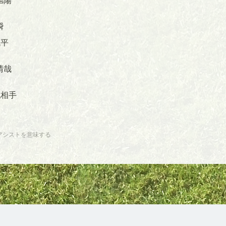
瞬
琉平
晴哉
相手
アシストを意味する