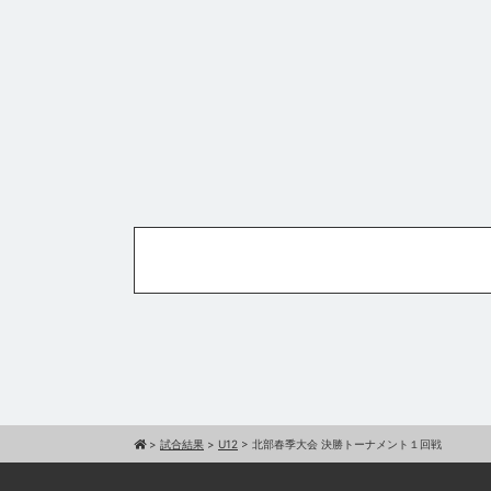
>
試合結果
>
U12
>
北部春季大会 決勝トーナメント１回戦