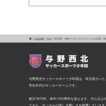
>
試合結果
>
U12
>
第45回 岸町サッカーフェスティバル2日目（
与野西北サッカースポーツ少年団は、埼玉県さいた
学生年代のサッカーチームです。
創立1972年、来年で50周年を迎えます。10人以
ており、サッカーの楽しさ難しさを指導しています