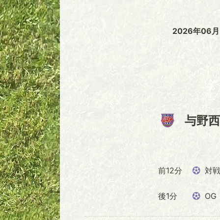
2026年0
与野西
前12分
対戦
後1分
OG