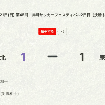
6月21日(日) 第45回 岸町サッカーフェスティバル2日目（決勝
拍手する
+2
1
1
北
宗
相手
（対戦相手）