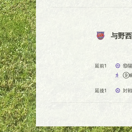
与野西
延前1
⑩陽
⑨
延後1
対戦