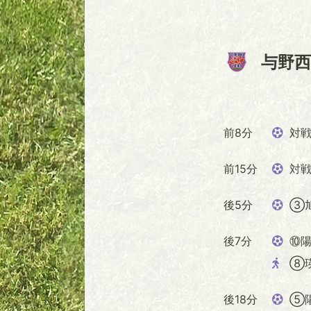
与野西
前8分
対戦
前15分
対戦
後5分
③
後7分
⑩陽
⑧
後18分
⑤