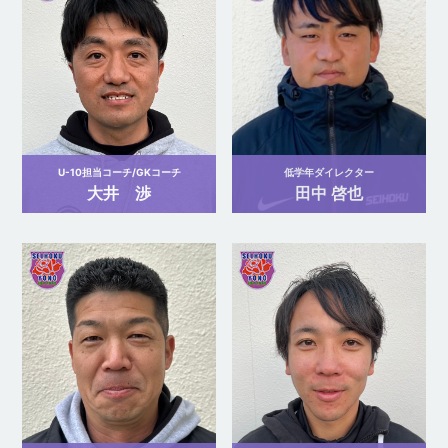
U-10担当コーチ/GKコーチ
低学年ダイレクター
大井 渉
田中 啓也