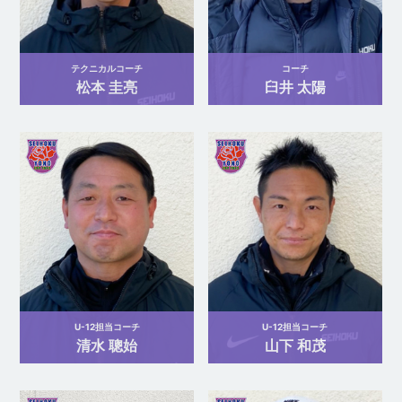
テクニカルコーチ
コーチ
松本 圭亮
臼井 太陽
U-12担当コーチ
U-12担当コーチ
清水 聰始
山下 和茂