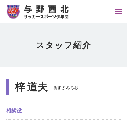
スタッフ紹介
梓 道夫
あずさ みちお
相談役