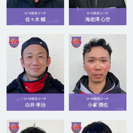
U-11担当コーチ
U-11担当コーチ
佐々木 輔
海老澤 心空
U-10担当コーチ
U-10担当コーチ
白井 孝治
小峯 潤也