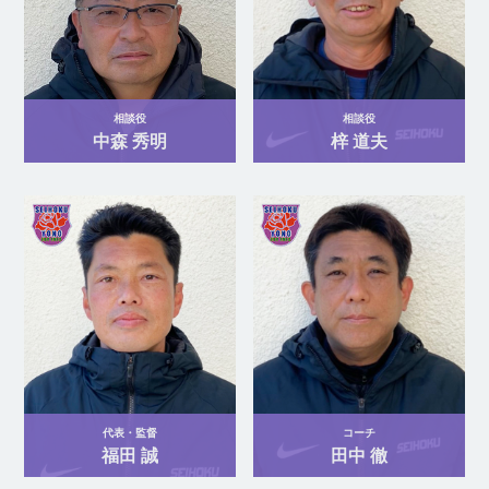
相談役
相談役
中森 秀明
梓 道夫
代表・監督
コーチ
福田 誠
田中 徹